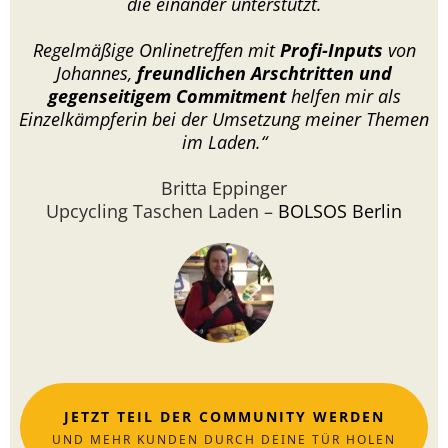
die einander unterstützt.
Regelmäßige Onlinetreffen mit
Profi-Inputs
von
Johannes,
freundlichen Arschtritten und
gegenseitigem Commitment
helfen mir als
Einzelkämpferin bei der Umsetzung meiner Themen
im Laden.“
Britta Eppinger
Upcycling Taschen Laden –
BOLSOS Berlin
JETZT TEIL DER COMMUNITY WERDEN
UND MEHR KUNDEN DURCH DEINE TÜR HOLEN